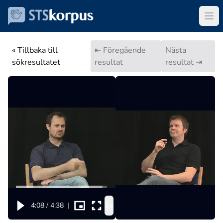
« Tillbaka till
⇤ Föregående
Nästa
sökresultatet
resultat
resultat ⇥
1x
4:08
/
4:38
|