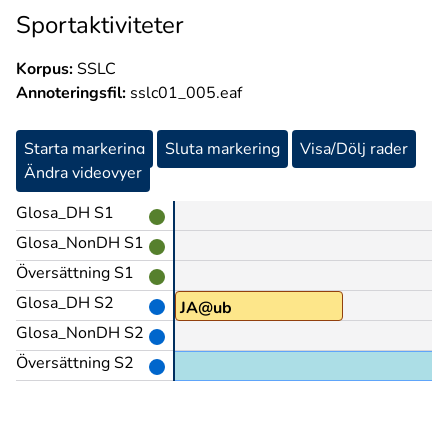
Sportaktiviteter
Korpus:
SSLC
Annoteringsfil:
sslc01_005.eaf
Starta markering
Sluta markering
Visa/Dölj rader
Ändra videovyer
Glosa_DH S1
Glosa_NonDH S1
Översättning S1
Glosa_DH S2
JA@ub
Glosa_NonDH S2
Översättning S2
et var jag med i ÖSK sen