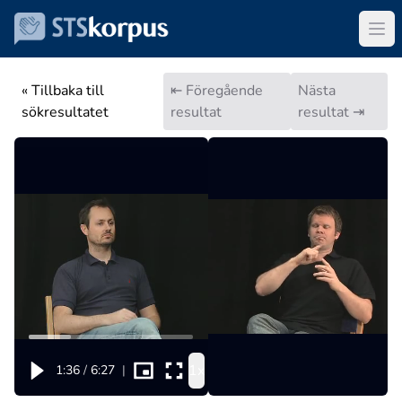
« Tillbaka till
⇤ Föregående
Nästa
sökresultatet
resultat
resultat ⇥
1x
1:36
/
6:27
|