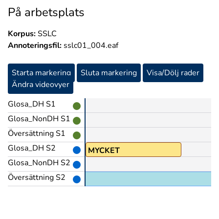
På arbetsplats
Korpus:
SSLC
Annoteringsfil:
sslc01_004.eaf
Starta markering
Sluta markering
Visa/Dölj rader
Ändra videovyer
Glosa_DH S1
Glosa_NonDH S1
Översättning S1
Glosa_DH S2
MYCKET
Glosa_NonDH S2
Översättning S2