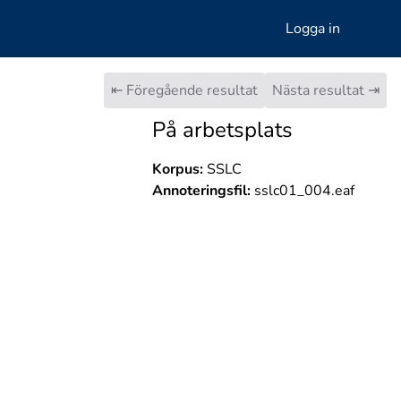
Logga in
⇤ Föregående resultat
Nästa resultat ⇥
På arbetsplats
Korpus:
SSLC
Annoteringsfil:
sslc01_004.eaf