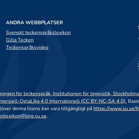
ANDRA WEBBPLATSER
Svenskt teckenspråkslexikon
Gilla Tecken
Teckenspråksvideo
ingen för teckenspråk, Institutionen för lingvistik, Stockholms
rsiell-DelaLika 4.0 Internationell (CC BY-NC-SA 4.0).
Base
utöver denna licens kan vara tillgängligt på
https://www.su.se/f
enlexikon@ling.su.se
.