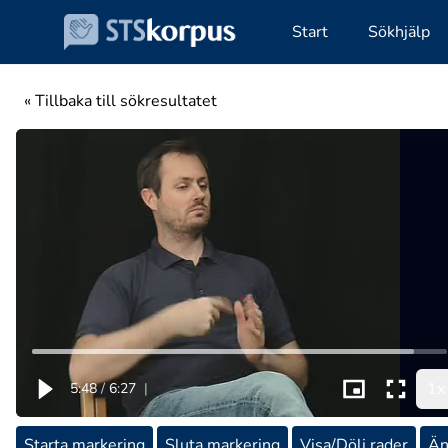
Start
Sökhjälp
« Tillbaka till sökresultatet
1x
5:48
/
6:27
|
Starta markering
Sluta markering
Visa/Dölj rader
Än