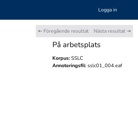
Logga in
⇤ Föregående resultat
Nästa resultat ⇥
På arbetsplats
Korpus:
SSLC
Annoteringsfil:
sslc01_004.eaf