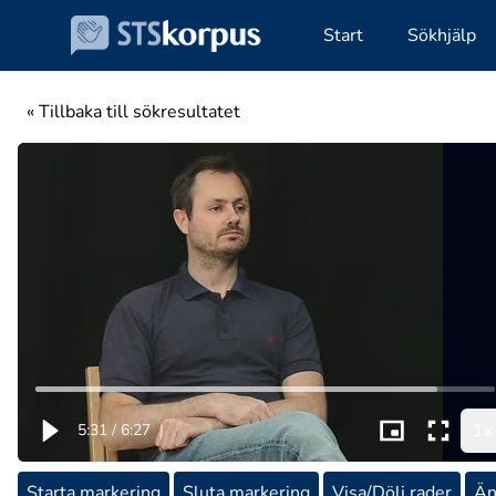
Start
Sökhjälp
« Tillbaka till sökresultatet
1x
5:31
/
6:27
|
Starta markering
Sluta markering
Visa/Dölj rader
Än