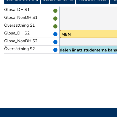
Glosa_DH S1
Glosa_NonDH S1
Översättning S1
Glosa_DH S2
MEN
Glosa_NonDH S2
Översättning S2
men nackdelen är att studenterna kans