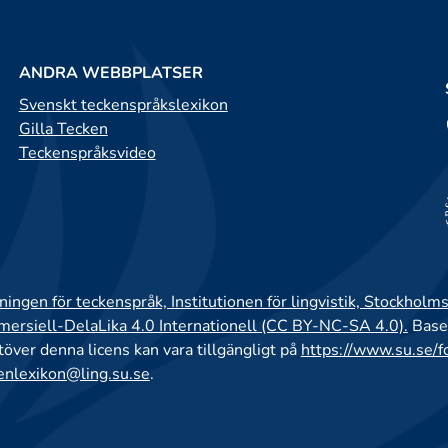
ANDRA WEBBPLATSER
Svenskt teckenspråkslexikon
Gilla Tecken
Teckenspråksvideo
ingen för teckenspråk, Institutionen för lingvistik, Stockholms
rsiell-DelaLika 4.0 Internationell (CC BY-NC-SA 4.0).
Base
utöver denna licens kan vara tillgängligt på
https://www.su.se/f
enlexikon@ling.su.se
.