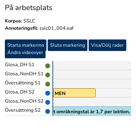
På arbetsplats
Korpus:
SSLC
Annoteringsfil:
sslc01_004.eaf
Starta markering
Sluta markering
Visa/Dölj rader
Ändra videovyer
Glosa_DH S1
Glosa_NonDH S1
Översättning S1
Glosa_DH S2
m
MEN
Glosa_NonDH S2
Översättning S2
men vårt omräkningstal är 1,7 per lektion,