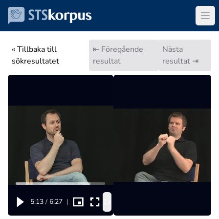
« Tillbaka till
⇤ Föregående
Nästa
sökresultatet
resultat
resultat ⇥
1x
5:13
/
6:27
|