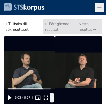
« Tillbaka till
⇤ Föregående
Nästa
sökresultatet
resultat
resultat ⇥
1x
5:03
/
6:27
|