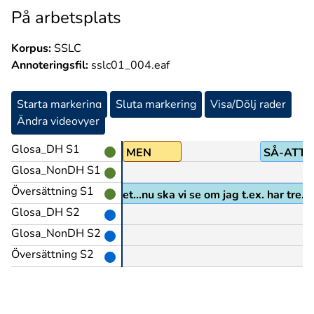
På arbetsplats
Korpus:
SSLC
Annoteringsfil:
sslc01_004.eaf
Starta markering
Sluta markering
Visa/Dölj rader
Ändra videovyer
Glosa_DH S1
MEN
SÅ-ATT-
Glosa_NonDH S1
Översättning S1
men ja..så är det...nu ska vi se om jag t.ex. har tre..
Glosa_DH S2
Glosa_NonDH S2
Översättning S2