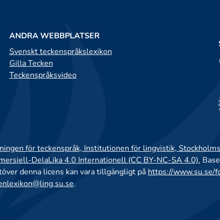
ANDRA WEBBPLATSER
Svenskt teckenspråkslexikon
Gilla Tecken
Teckenspråksvideo
ingen för teckenspråk, Institutionen för lingvistik, Stockholms
rsiell-DelaLika 4.0 Internationell (CC BY-NC-SA 4.0).
Base
utöver denna licens kan vara tillgängligt på
https://www.su.se/f
enlexikon@ling.su.se
.