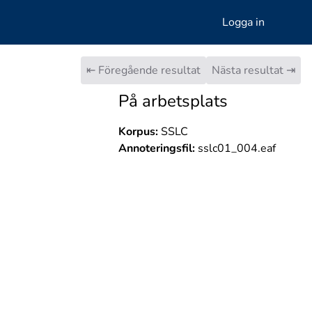
Logga in
⇤ Föregående resultat
Nästa resultat ⇥
På arbetsplats
Korpus:
SSLC
Annoteringsfil:
sslc01_004.eaf