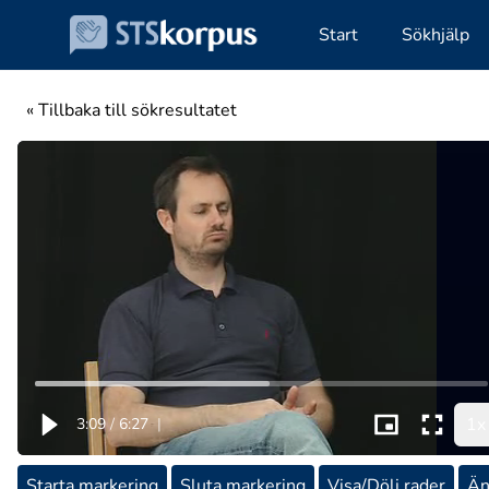
Start
Sökhjälp
« Tillbaka till sökresultatet
1x
3:09
/
6:27
|
Starta markering
Sluta markering
Visa/Dölj rader
Än