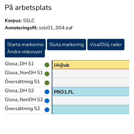
På arbetsplats
Korpus:
SSLC
Annoteringsfil:
sslc01_004.eaf
Starta markering
Sluta markering
Visa/Dölj rader
Ändra videovyer
Glosa_DH S1
JA@ub
Glosa_NonDH S1
Översättning S1
Glosa_DH S2
PRO1.FL
Glosa_NonDH S2
Översättning S2