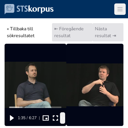
« Tillbaka till
⇤ Föregående
Nästa
sökresultatet
resultat
resultat ⇥
1x
1:35
/
6:27
|