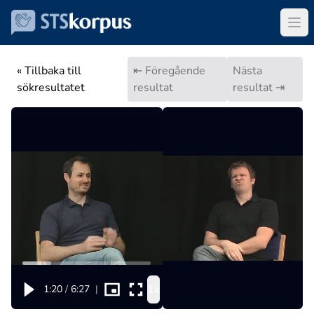
« Tillbaka till
⇤ Föregående
Nästa
sökresultatet
resultat
resultat ⇥
1x
1:20
/
6:27
|