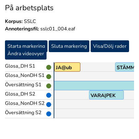
På arbetsplats
Korpus:
SSLC
Annoteringsfil:
sslc01_004.eaf
Starta markering
Sluta markering
Visa/Dölj rader
Ändra videovyer
Glosa_DH S1
JA@ub
STÄMMA(
Glosa_NonDH S1
Översättning S1
Glosa_DH S2
VARA|PEK
Glosa_NonDH S2
Översättning S2