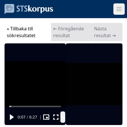
« Tillbaka till
⇤ Föregående
Nästa
sökresultatet
resultat
resultat ⇥
1x
0:07
/
6:27
|