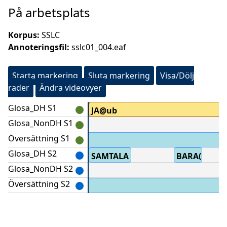
På arbetsplats
Korpus:
SSLC
Annoteringsfil:
sslc01_004.eaf
Starta markering
Sluta markering
Visa/Dölj
rader
Ändra videovyer
Glosa_DH S1
JA@ub
Glosa_NonDH S1
Översättning S1
Glosa_DH S2
TECKNA
SAMTALA
BARA(B)
Glosa_NonDH S2
Översättning S2