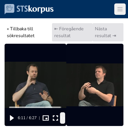
« Tillbaka till
⇤ Föregående
Nästa
sökresultatet
resultat
resultat ⇥
1x
6:11
/
6:27
|