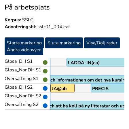
På arbetsplats
Korpus:
SSLC
Annoteringsfil:
sslc01_004.eaf
Starta markering
Sluta markering
Visa/Dölj rader
Ändra videovyer
Glosa_DH S1
Y@b
LADDA-IN(ea)
Glosa_NonDH S1
Översättning S1
n kommer med sina rön och informationen om det nya kursinne
Glosa_DH S2
JA@ub
PRECIS
Glosa_NonDH S2
Översättning S2
ad som har förändrats och att ha koll på ny litteratur och upp