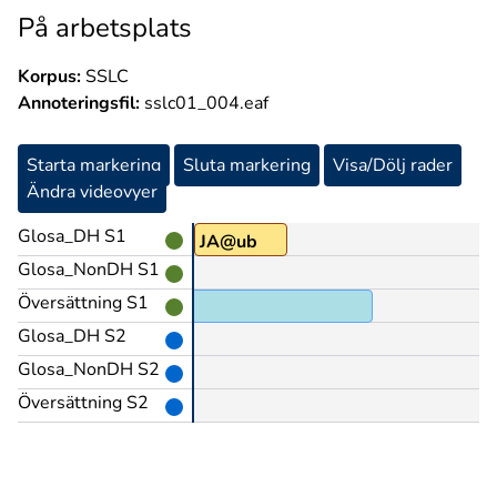
På arbetsplats
Korpus:
SSLC
Annoteringsfil:
sslc01_004.eaf
Starta markering
Sluta markering
Visa/Dölj rader
Ändra videovyer
Glosa_DH S1
PU@g
JA@ub
Glosa_NonDH S1
Översättning S1
Glosa_DH S2
Glosa_NonDH S2
Översättning S2
F