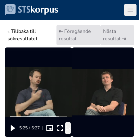
« Tillbaka till
⇤ Föregående
Nästa
sökresultatet
resultat
resultat ⇥
1x
5:25
/
6:27
|