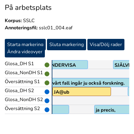
På arbetsplats
Korpus:
SSLC
Annoteringsfil:
sslc01_004.eaf
Starta markering
Sluta markering
Visa/Dölj rader
Ändra videovyer
Glosa_DH S1
UNDERVISA
SJÄLVK
Glosa_NonDH S1
Översättning S1
 mer undervisning men i vårt fall ingår ju också forskning.
Glosa_DH S2
JA@ub
P
Glosa_NonDH S2
Översättning S2
ja precis,