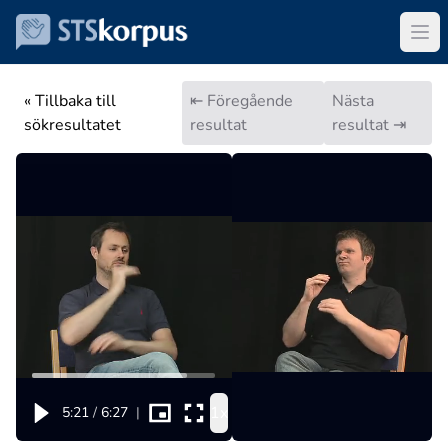
« Tillbaka till
⇤ Föregående
Nästa
sökresultatet
resultat
resultat ⇥
1x
5:21
/
6:27
|