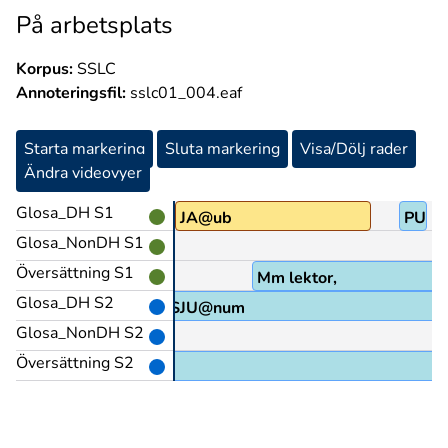
På arbetsplats
Korpus:
SSLC
Annoteringsfil:
sslc01_004.eaf
Starta markering
Sluta markering
Visa/Dölj rader
Ändra videovyer
Glosa_DH S1
JA@ub
PU@
Glosa_NonDH S1
Översättning S1
Mm lektor,
Glosa_DH S2
EN^DECIMALKOMMA^SJU@num
Glosa_NonDH S2
Översättning S2