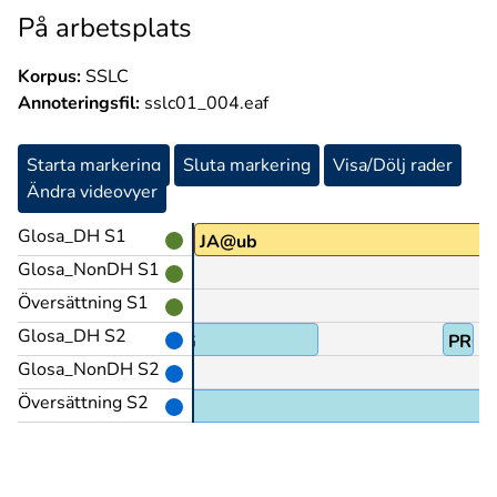
På arbetsplats
Korpus:
SSLC
Annoteringsfil:
sslc01_004.eaf
Starta markering
Sluta markering
Visa/Dölj rader
Ändra videovyer
Glosa_DH S1
JA@ub
Glosa_NonDH S1
Översättning S1
Glosa_DH S2
VIKTIG
PRO1
Glosa_NonDH S2
Översättning S2