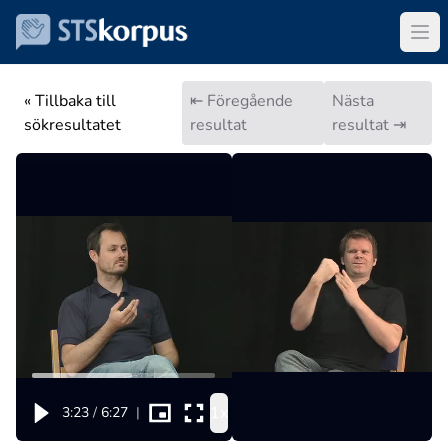
« Tillbaka till
⇤ Föregående
Nästa
sökresultatet
resultat
resultat ⇥
1x
3:23
/
6:27
|