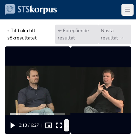
« Tillbaka till
⇤ Föregående
Nästa
sökresultatet
resultat
resultat ⇥
1x
3:13
/
6:27
|