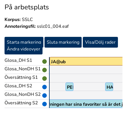
På arbetsplats
Korpus:
SSLC
Annoteringsfil:
sslc01_004.eaf
Starta markering
Sluta markering
Visa/Dölj rader
Ändra videovyer
Glosa_DH S1
JA@ub
Glosa_NonDH S1
Översättning S1
Glosa_DH S2
BETYDA
PEK(B)
HA
Glosa_NonDH S2
Översättning S2
och det är ju så att ledningen har sina favoriter så är det ju 