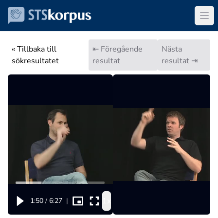
« Tillbaka till
⇤ Föregående
Nästa
sökresultatet
resultat
resultat ⇥
1x
1:50
/
6:27
|