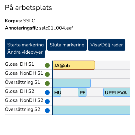
På arbetsplats
Korpus:
SSLC
Annoteringsfil:
sslc01_004.eaf
Starta markering
Sluta markering
Visa/Dölj rader
Ändra videovyer
Glosa_DH S1
JA@ub
Glosa_NonDH S1
Översättning S1
Glosa_DH S2
HUR
PEK>person
UPPLEVA
Glosa_NonDH S2
Översättning S2