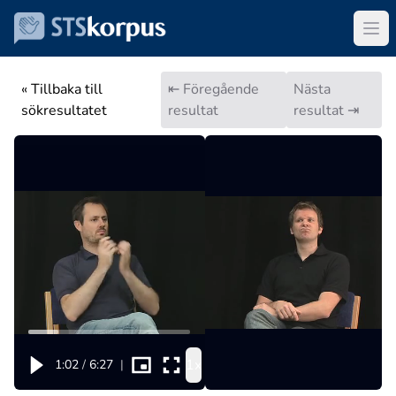
« Tillbaka till
⇤ Föregående
Nästa
sökresultatet
resultat
resultat ⇥
1x
1:02
/
6:27
|