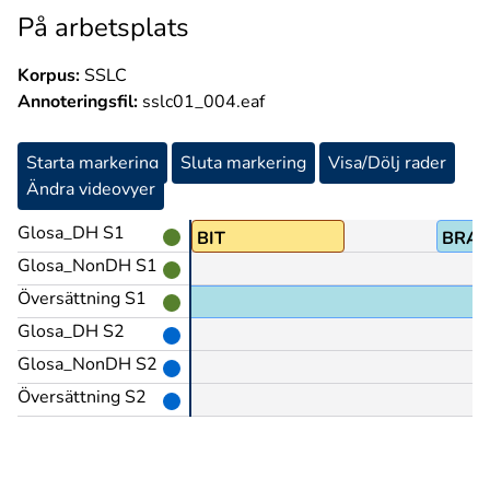
På arbetsplats
Korpus:
SSLC
Annoteringsfil:
sslc01_004.eaf
Starta markering
Sluta markering
Visa/Dölj rader
Ändra videovyer
Glosa_DH S1
BIT
BRA-
Glosa_NonDH S1
Översättning S1
Glosa_DH S2
Glosa_NonDH S2
Översättning S2