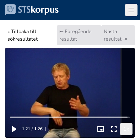
« Tillbaka till
⇤ Föregående
Nästa
sökresultatet
resultat
resultat ⇥
1x
1:21
/
1:26
|