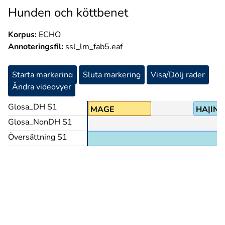
Hunden och köttbenet
Korpus:
ECHO
Annoteringsfil:
ssl_lm_fab5.eaf
Starta markering
Sluta markering
Visa/Dölj rader
Ändra videovyer
Glosa_DH S1
MAGE
HA|INT
Glosa_NonDH S1
Översättning S1