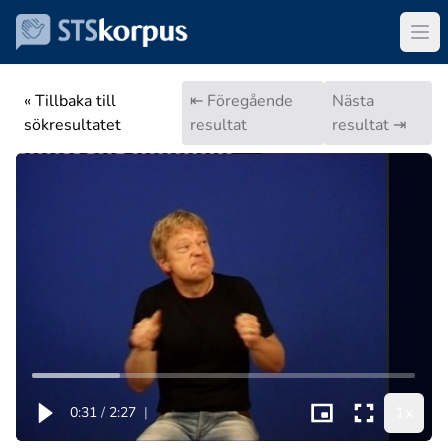
« Tillbaka till
⇤ Föregående
Nästa
sökresultatet
resultat
resultat ⇥
1x
0:31
/
2:27
|