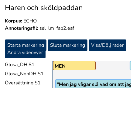
Haren och sköldpaddan
Korpus:
ECHO
Annoteringsfil:
ssl_lm_fab2.eaf
Starta markering
Sluta markering
Visa/Dölj rader
Ändra videovyer
Glosa_DH S1
MEN
P
Glosa_NonDH S1
Översättning S1
"Men jag vågar slå vad om att jag 