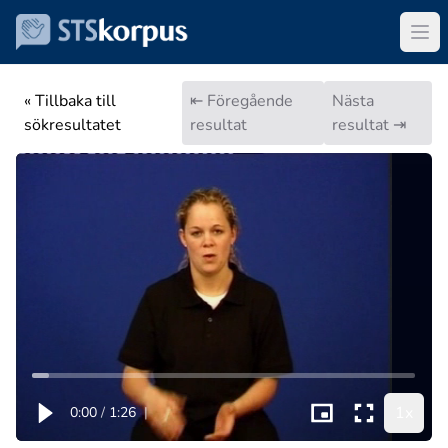
« Tillbaka till
⇤ Föregående
Nästa
sökresultatet
resultat
resultat ⇥
1x
0:00
/
1:26
|