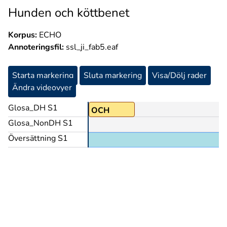
Hunden och köttbenet
Korpus:
ECHO
Annoteringsfil:
ssl_ji_fab5.eaf
Starta markering
Sluta markering
Visa/Dölj rader
Ändra videovyer
Glosa_DH S1
OCH
Glosa_NonDH S1
Översättning S1
et