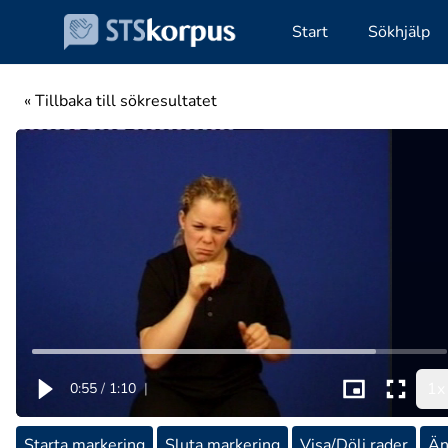
Start
Sökhjälp
« Tillbaka till sökresultatet
1x
0:55
/
1:10
|
Starta markering
Sluta markering
Visa/Dölj rader
Än