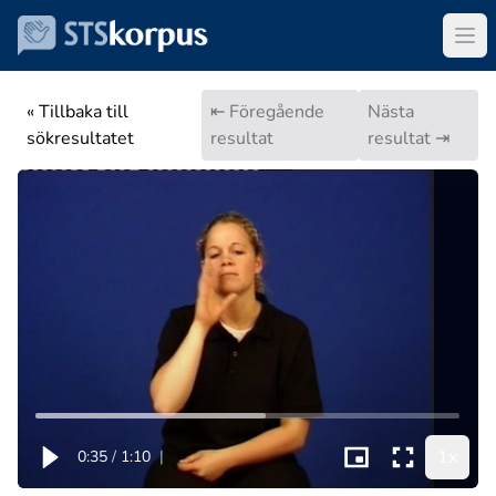
« Tillbaka till
⇤ Föregående
Nästa
sökresultatet
resultat
resultat ⇥
1x
0:35
/
1:10
|