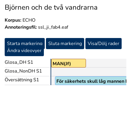
Björnen och de två vandrarna
Korpus:
ECHO
Annoteringsfil:
ssl_ji_fab4.eaf
Starta markering
Sluta markering
Visa/Dölj rader
Ändra videovyer
Glosa_DH S1
MAN(Jf)
Glosa_NonDH S1
Översättning S1
För säkerhets skull låg mannen kva